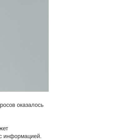
росов оказалось
жет
ас информацией.