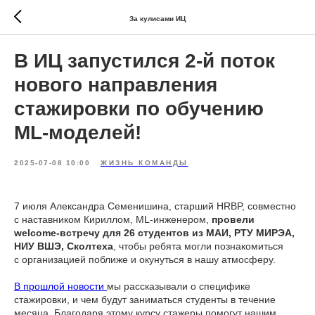
За кулисами ИЦ
В ИЦ запустился 2-й поток
нового направления
стажировки по обучению
ML-моделей!
2025-07-08 10:00
ЖИЗНЬ КОМАНДЫ
7 июля Александра Семенишина, старший HRBP, совместно
с наставником Кириллом, ML-инженером,
провели
welcome-встречу для 26 студентов из МАИ, РТУ МИРЭА,
НИУ ВШЭ, Сколтеха
, чтобы ребята могли познакомиться
с организацией поближе и окунуться в нашу атмосферу.
В прошлой новости
мы рассказывали о специфике
стажировки, и чем будут заниматься студенты в течение
месяца. Благодаря этому курсу стажеры помогут нашим