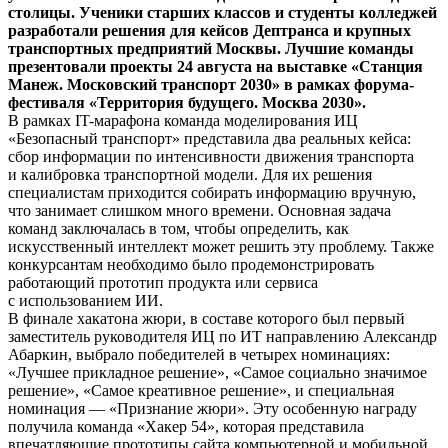
столицы. Ученики старших классов и студенты колледжей
разработали решения для кейсов Дептранса и крупных
транспортных предприятий Москвы. Лучшие команды
презентовали проекты 24 августа на выставке «Станция
Манеж. Московский транспорт 2030» в рамках форума-
фестиваля «Территория будущего. Москва 2030».
В рамках IT-марафона команда моделирования ИЦ
«Безопасный транспорт» представила два реальных кейса:
сбор информации по интенсивности движения транспорта
и калибровка транспортной модели. Для их решения
специалистам приходится собирать информацию вручную,
что занимает слишком много времени. Основная задача
команд заключалась в том, чтобы определить, как
искусственный интеллект может решить эту проблему. Также
конкурсантам необходимо было продемонстрировать
работающий прототип продукта или сервиса
с использованием ИИ.
В финале хакатона жюри, в составе которого был первый
заместитель руководителя ИЦ по ИТ направлению Александр
Абаркин, выбрало победителей в четырех номинациях:
«Лучшее прикладное решение», «Самое социально значимое
решение», «Самое креативное решение», и специальная
номинация — «Признание жюри». Эту особенную награду
получила команда «Хакер 54», которая представила
впечатляющие прототипы сайта компьютерной и мобильной