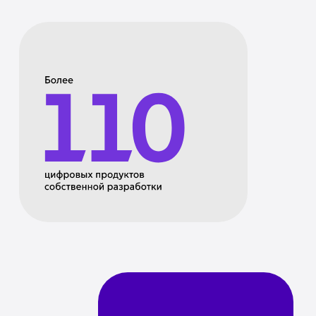
Адапт
проекты
За все годы работы Инновационного центра
было реализовано более 130 масштабных
проектов, направленных на безопасность,
комфорт и помощь транспортной
инфраструктуре города Москвы
Мониторинг
Пред-
аварийности
моделир