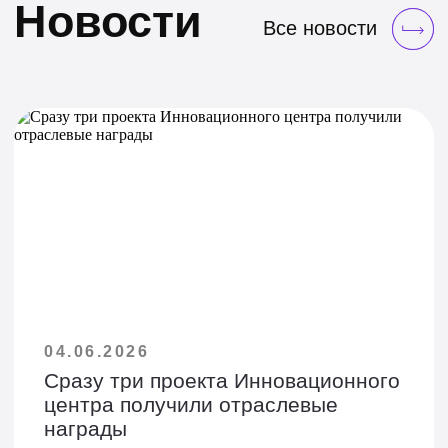
О нас
Команда
Управления
Проекты
Инновационная
столица
Новости
Работа у нас
Стажировка
04.06.2026
Сразу три проекта Инновационного
Контакты
центра получили отраслевые
награды