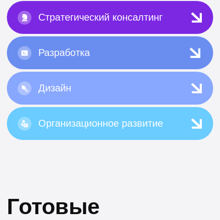
Работа у нас
Команда ИЦ «Безопасный транспорт»
всегда в поиске специалистов, которые
помогут сделать жизнь москвичей лучше
Социальная
Интересные задачи
Наши возможности позволяют
изучать потребности и поведение
У тебя есть возмо
пассажиров и водителей
реализацию своих 
транспорта, создавать
выполнить свою с
и совершенствовать городские
миссию и принести
цифровые сервисы. Вместе
целому городу. Час