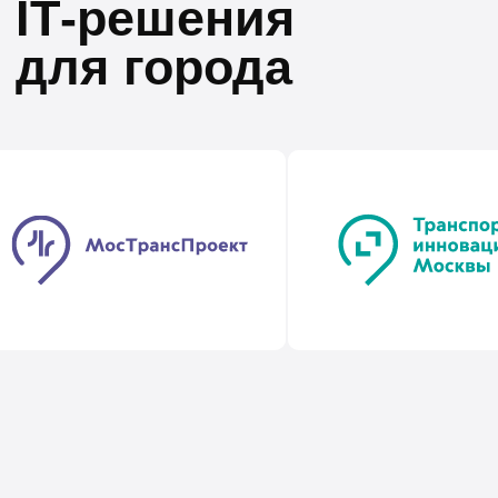
с коллегами делаем московский
новаторство и тво
транспорт безопаснее,
сотрудников стано
современнее и комфортнее для
реальными проект
жителей и гостей столицы
целыми направле
Подробности и вакансии
125047 г. Москва, ул.
Бутырский Вал, 22 с3