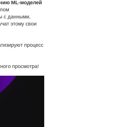
ению ML‑моделей
алом
ы с данными,
учат этому свои
атизируют процесс
ного просмотра!