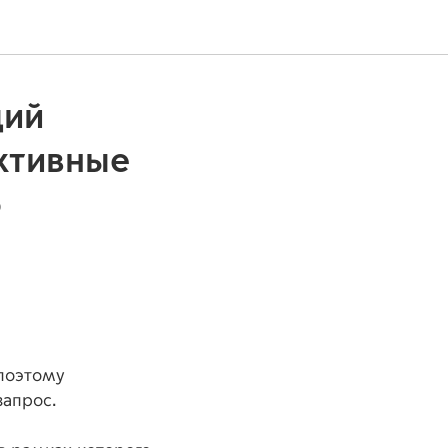
ций
ктивные
о
поэтому
запрос.