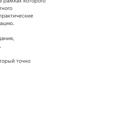
в рамках которого
тного
практические
ацию.
дания,
.
оторый точно