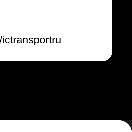
sportru
Работа у