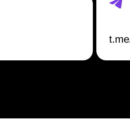
t.me/ictran
О
Проекты